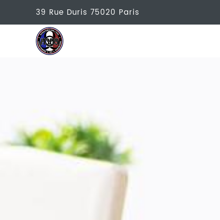
39 Rue Duris
75020
Paris
H3DS