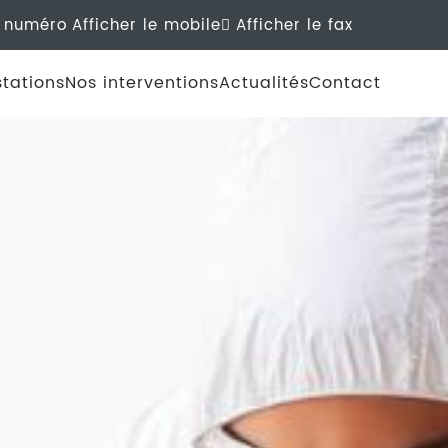
e numéro
Afficher le mobile
Afficher le fax
tations
Nos interventions
Actualités
Contact