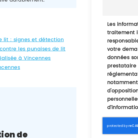
alle durablement.
Les informat
traitement 
lit : signes et détection
responsable
ontre les punaises de lit
votre deman
données son
ialisée à Vincennes
prestataire
incennes
réglementat
notamment d
d'oppositio
personnelle
d’informati
tion de