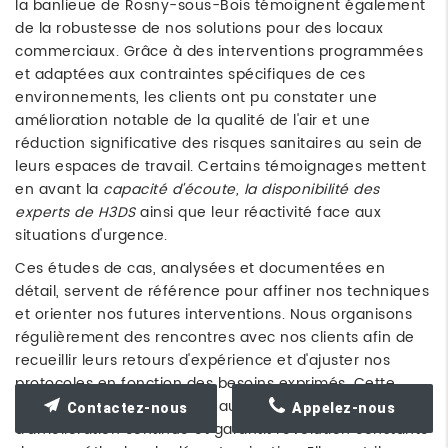
la banlieue de Rosny-sous-Bois témoignent également
de la robustesse de nos solutions pour des locaux
commerciaux. Grâce à des interventions programmées
et adaptées aux contraintes spécifiques de ces
environnements, les clients ont pu constater une
amélioration notable de la qualité de l'air et une
réduction significative des risques sanitaires au sein de
leurs espaces de travail. Certains témoignages mettent
en avant la
capacité d'écoute, la disponibilité des
experts de H3DS
ainsi que leur réactivité face aux
situations d'urgence.
Ces études de cas, analysées et documentées en
détail, servent de référence pour affiner nos techniques
et orienter nos futures interventions. Nous organisons
régulièrement des rencontres avec nos clients afin de
recueillir leurs retours d'expérience et d'ajuster nos
protocoles en fonction des besoins exprimés. Cette
démarche participative est au cœur de notre stratégie
Contactez-nous
Appelez-nous
d'amélioration continue et garantit l'évolution constante