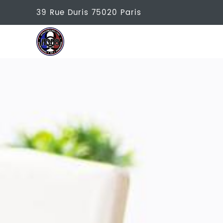
39 Rue Duris
75020
Paris
H3DS