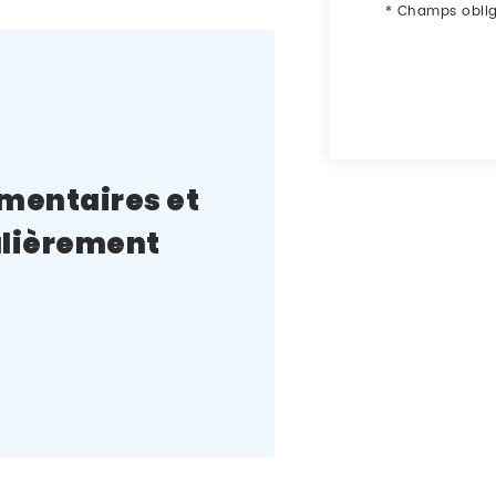
*
Champs oblig
imentaires et
culièrement