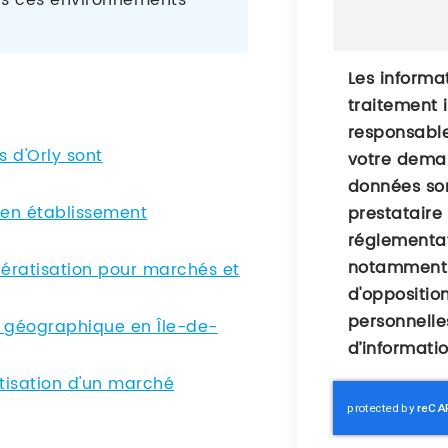
ans ces environnements
Les informat
traitement 
responsable
s d'Orly sont
votre deman
données son
 en établissement
prestataire
réglementat
notamment d
ératisation pour marchés et
d'oppositio
personnelle
re géographique en Île-de-
d’informati
atisation d'un marché