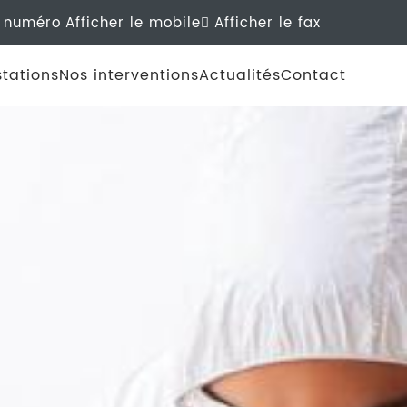
e numéro
Afficher le mobile
Afficher le fax
tations
Nos interventions
Actualités
Contact